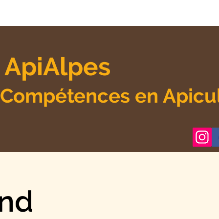
 ApiAlpes
 Compétences en Apicu
and