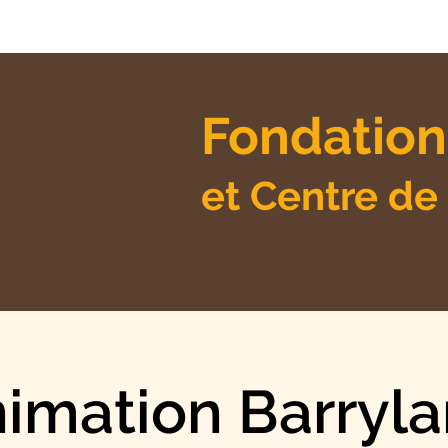
Fondation
et Centre de
imation Barryl