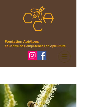
Fondation ApiAlpes
et Centre de Compétences en Apiculture