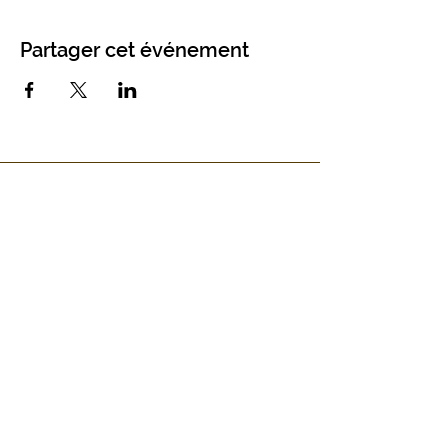
Partager cet événement
Chemin de Plachouet 3 - 1941 Vollèges
info@cca-abeille.ch
Presse
Mentions légales