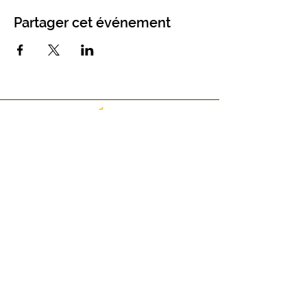
Partager cet événement
Chemin de Plachouet 3 - 1941 Vollèges
info@cca-abeille.ch
Presse
Mentions légales