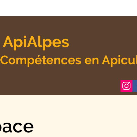
 ApiAlpes
 Compétences en Apicu
pace